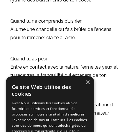
Quand tu ne comprends plus rien
Allume une chandelle ou fais brûler de l’encens
pour te ramener clarté à l’âme.
Quand tu as peur
Entre en contact avec la nature, ferme les yeux et
tu recevras la tranquillité qui émanera de ton
×
essence.
Ce site Web utilise des
cookies
Kwe! Nous utilisons les cookies afin de
Quand tu es prise dans l’attachement irrationnel
fournir les services et fonctionnalités
Parles-en au Feu, notre maître transformateur
proposés sur notre site et afin d’améliorer
l’expérience de nos utilisateurs. Les cookies
d’état d’esprit.
sont des données qui sont téléchargées ou
stockées sur ton ordinateur ou sur tout