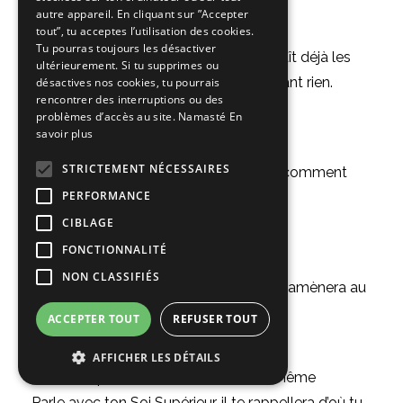
autre appareil. En cliquant sur ”Accepter
Quand tu te sens bloquée
tout”, tu acceptes l’utilisation des cookies.
Tu pourras toujours les désactiver
Parles-en à notre soeur Eau, elle connaît déjà les
ultérieurement. Si tu supprimes ou
mouvements, le flux et ne s’arrête devant rien.
désactives nos cookies, tu pourrais
rencontrer des interruptions ou des
problèmes d’accès au site. Namasté
En
savoir plus
Quand tu ressentiras l’envie de mourir
STRICTEMENT NÉCESSAIRES
Parle à notre terre mère Gaïa, elle sait comment
PERFORMANCE
raviver l’essence de la vie.
CIBLAGE
FONCTIONNALITÉ
Quand tes pensées ne s’arrêtent pas
NON CLASSIFIÉS
Porte attention à ta respiration, elle te ramènera au
moment présent.
ACCEPTER TOUT
REFUSER TOUT
AFFICHER LES DÉTAILS
Quand tu perdras ta connexion à toi même
Parle avec ton Soi Supérieur, il te rappellera d’où tu