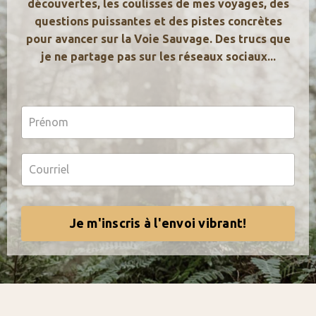
découvertes, les coulisses de mes voyages, des
questions puissantes et des pistes concrètes
pour avancer sur la Voie Sauvage. Des trucs que
je ne partage pas sur les réseaux sociaux...
Découvrez les chakras et leurs rôles dans la
spiritualité
Quel est le rôle d'un coach spirituel ? |
Gaïa Total
Résolution de nouvelle année pour le
développement personnel
Comment trouver votre
mission de vie ? | Gaïa Total
Qu'est-ce que l'éveil
spirituel ? Tout ce que vous devez savoir
Je m'inscris à l'envoi vibrant!