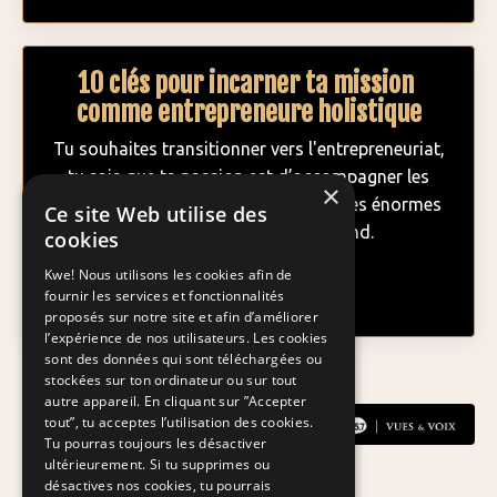
10 clés pour incarner ta mission
comme entrepreneure holistique
Tu souhaites transitionner vers l'entrepreneuriat,
tu sais que ta passion est d’accompagner les
×
autres mais parfois tu as des blocages énormes
Ce site Web utilise des
qui fait que tu tournes en rond.
cookies
Kwe! Nous utilisons les cookies afin de
Lire l'article
fournir les services et fonctionnalités
proposés sur notre site et afin d’améliorer
l’expérience de nos utilisateurs. Les cookies
sont des données qui sont téléchargées ou
stockées sur ton ordinateur ou sur tout
autre appareil. En cliquant sur ”Accepter
tout”, tu acceptes l’utilisation des cookies.
Tu pourras toujours les désactiver
ultérieurement. Si tu supprimes ou
désactives nos cookies, tu pourrais