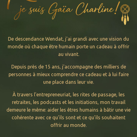
Femme solaire nomade, je
De descendance Wendat, j'ai grandi avec une vision du
suis tombée dans la marmite
monde où chaque être humain porte un cadeau à offrir
au vivant.
de l’entrepreneuriat
Depuis près de 15 ans, j'accompagne des milliers de
spirituel et virtuel en 2017.
personnes à mieux comprendre ce cadeau et à lui faire
une place dans leur vie.
À travers l'entrepreneuriat, les rites de passage, les
retraites, les podcasts et les initiations, mon travail
demeure le même: aider les êtres humains à bâtir une vie
cohérente avec ce qu'ils sont et ce qu'ils souhaitent
offrir au monde.