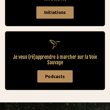
Initiations
Je veux (ré)apprendre à marcher sur la Voie
Sauvage
Podcasts