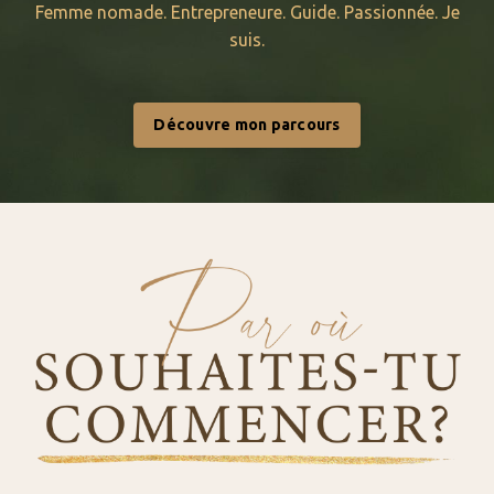
Femme nomade. Entrepreneure. Guide. Passionnée. Je
suis.
Découvre mon parcours