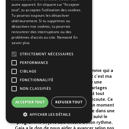
autre appareil. En cliquant sur ”Accepter
tout”, tu acceptes l’utilisation des cookies.
Tu pourras toujours les désactiver
Marie-Paule, France
ultérieurement. Si tu supprimes ou
désactives nos cookies, tu pourrais
https://lecercleetlavie.fr/
rencontrer des interruptions ou des
problèmes d’accès au site. Namasté
En
savoir plus
STRICTEMENT NÉCESSAIRES
"
PERFORMANCE
Momentum est clairement le programme qui a
CIBLAGE
changé ma vie. Mais par dessus tout c'est ma
FONCTIONNALITÉ
rencontre avec Gaia. Elle a crée une
communauté d'échanges et de partages
NON CLASSIFIÉS
extraordinaires. Cette femme est tout
simplement incroyable, toujours à l'écoute. Ce
ACCEPTER TOUT
REFUSER TOUT
que j'ai le plus aimé, c'est que à aucun moment
je ne me suis sentie forcée ou poussée dans une
AFFICHER LES DÉTAILS
direction autre que la mienne. J'ai suivi le
programme et je le suis encore à mon rythme.
Gaia a le don de nous aider à avancer selon nos