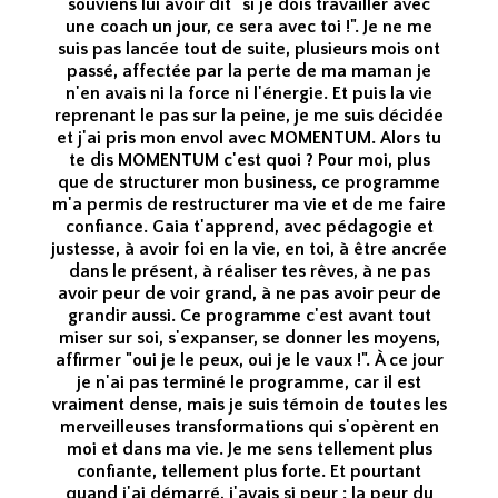
souviens lui avoir dit "si je dois travailler avec
une coach un jour, ce sera avec toi !". Je ne me
suis pas lancée tout de suite, plusieurs mois ont
passé, affectée par la perte de ma maman je
n'en avais ni la force ni l'énergie. Et puis la vie
reprenant le pas sur la peine, je me suis décidée
et j'ai pris mon envol avec MOMENTUM. Alors tu
te dis MOMENTUM c'est quoi ? Pour moi, plus
que de structurer mon business, ce programme
m'a permis de restructurer ma vie et de me faire
confiance. Gaia t'apprend, avec pédagogie et
justesse, à avoir foi en la vie, en toi, à être ancrée
dans le présent, à réaliser tes rêves, à ne pas
avoir peur de voir grand, à ne pas avoir peur de
grandir aussi. Ce programme c'est avant tout
miser sur soi, s'expanser, se donner les moyens,
affirmer "oui je le peux, oui je le vaux !". À ce jour
je n'ai pas terminé le programme, car il est
vraiment dense, mais je suis témoin de toutes les
merveilleuses transformations qui s'opèrent en
moi et dans ma vie. Je me sens tellement plus
confiante, tellement plus forte. Et pourtant
quand j'ai démarré, j'avais si peur : la peur du