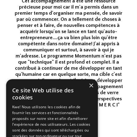
Cet accompagnement a été une ressource
précieuse pour moi car il m'a permis dans un
premier temps d'organiser ma pensée, de savoir
par où commencer. On a tellement de choses à
penser et à faire, de nouvelles compétences à
acquérir lorsqu'on se lance en tant qu'auto-
entrepreneure....ça va bien plus loin qu'être
compétente dans notre domaine! J'ai appris à
communiquer et surtout, à savoir à qui je
m'adresse. Le programme Momentum n'est pas
que "technique" il est profond et complet. Il a
contribué à continuer de me développer en tant
qu'humaine car en quelque sorte, ma cible c'est
un peu moi. Il a aussi contribué à me développer
×
en tant qu'entrepreneure car l'accompagnement
Ce site Web utilise des
de Gaïa pousse à briser les plafonds de verre
cookies
pour un envol majestueux vers des perspectives
que l'on n'osait pas encore s'avouer! M E R C I"
Kwe! Nous utilisons les cookies afin de
fournir les services et fonctionnalités
proposés sur notre site et afin d’améliorer
l’expérience de nos utilisateurs. Les cookies
sont des données qui sont téléchargées ou
stockées sur ton ordinateur ou sur tout